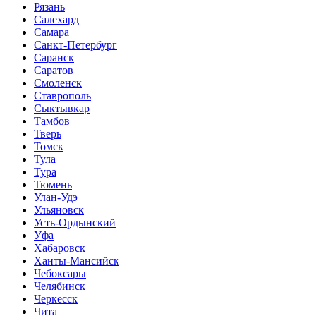
Рязань
Салехард
Самара
Санкт-Петербург
Саранск
Саратов
Смоленск
Ставрополь
Сыктывкар
Тамбов
Тверь
Томск
Тула
Тура
Тюмень
Улан-Удэ
Ульяновск
Усть-Ордынский
Уфа
Хабаровск
Ханты-Мансийск
Чебоксары
Челябинск
Черкесск
Чита