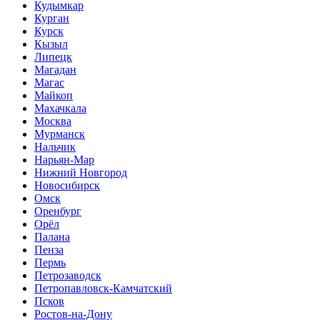
Кудымкар
Курган
Курск
Кызыл
Липецк
Магадан
Магас
Майкоп
Махачкала
Москва
Мурманск
Нальчик
Нарьян-Мар
Нижний Новгород
Новосибирск
Омск
Оренбург
Орёл
Палана
Пенза
Пермь
Петрозаводск
Петропавловск-Камчатский
Псков
Ростов-на-Дону