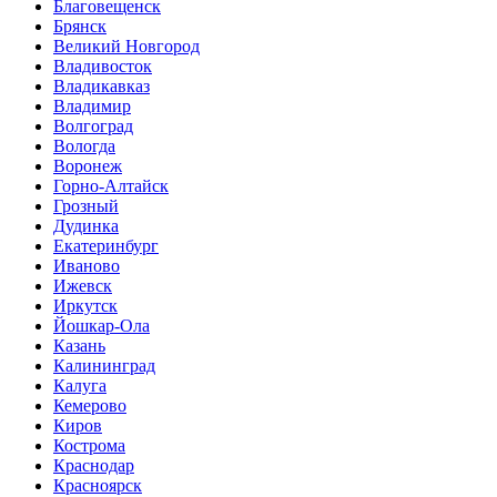
Благовещенск
Брянск
Великий Новгород
Владивосток
Владикавказ
Владимир
Волгоград
Вологда
Воронеж
Горно-Алтайск
Грозный
Дудинка
Екатеринбург
Иваново
Ижевск
Иркутск
Йошкар-Ола
Казань
Калининград
Калуга
Кемерово
Киров
Кострома
Краснодар
Красноярск